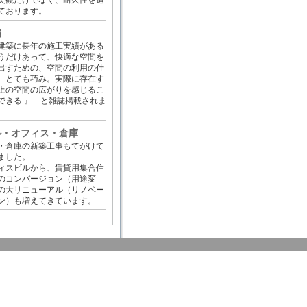
美観だけでなく、耐久性を追
ております。
舗
建築に長年の施工実績がある
うだけあって、快適な空間を
出すための、空間の利用の仕
 とても巧み。実際に存在す
上の空間の広がりを感じるこ
できる 』 と雑誌掲載されま
。
ル・オフィス・倉庫
・倉庫の新築工事もてがけて
ました。
ィスビルから、賃貸用集合住
のコンバージョン（用途変
の大リニューアル（リノベー
ン）も増えてきています。