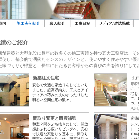
実績のご紹介
店舗建築と大型施設に長年の数多くの施工実績を持つ五大工務店は、そ
駆使し、都会的で洒落たセンスのデザインと、使いやすく住みやすい優
た家づくりが得意と、長年にわたるお客様からの喜びの声を誇りにして
新築注文住宅
１
1階
安心で快適な家造りをしてまいり
に。
ました。超高収納力、工夫とアイ
宅を
ディアの巧みの技のゆったりした
て。
明るい空間住宅の数々。
で、
活用
間取り変更と耐震補強
外
和室２間をぶち抜きにして、開放
シン
感あふれる広いリビングへ。安心
ト・
で快適な家造りを基本に、間取り
０年