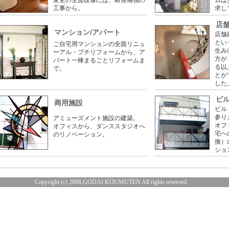
変更の全面改修には、耐震補強の
ムは
工事から。
求し
店
マンション/アパート
店舗
とい
ご自宅用マンションの全面リニュ
生み
ーアル・プチリフォームから、ア
方が
パート一棟まるごとリフォームま
る以
で。
とが
した
ビ
商用施設
ビル
参り
アミューズメント施設の建築。
オフ
オフィスから、ダンススタジオへ
宅へ
のリノベーション。
換）
ショ
Copyright (c) 2008,GODAI KOUMUTEN All rights reserved.