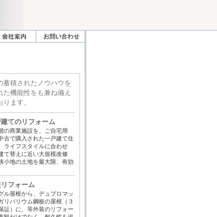
の蓄積されたノウハウを
れた機能性をも兼ね備え
おります。
戸建てのリフォーム
2階の商業施設を、ご自宅用
中古で購入された一戸建て住
、ライフスタイルに合わせ
建て替えに近い大規模改修
狭小地の土地を最大限、有効
。
装リフォーム
グル屋根から、デュプロマッ
ガリバリウム鋼板の屋根（３
保証）に、等外装のリフォー